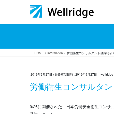
コ
ナ
ン
ビ
テ
ゲ
ン
ー
ツ
シ
へ
ョ
ス
ン
キ
に
ッ
移
HOME
Information
労働衛生コンサルタント登録時研
プ
動
2019年9月27日
/ 最終更新日時 :
2019年9月27日
wellridge
労働衛生コンサルタ
9/26に開催された、日本労働安全衛生コン